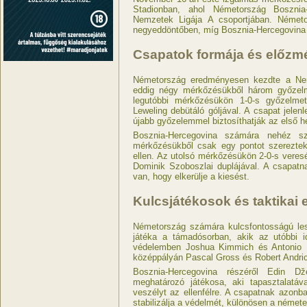
Stadionban, ahol Németország Bosznia
Nemzetek Ligája A csoportjában. Németo
negyeddöntőben, míg Bosznia-Hercegovina
Csapatok formája és előz
Németország eredményesen kezdte a Nemz
eddig négy mérkőzésükből három győzelm
legutóbbi mérkőzésükön 1-0-s győzelmet
Leweling debütáló góljával. A csapat jelen
újabb győzelemmel biztosíthatják az első h
Bosznia-Hercegovina számára nehéz sz
mérkőzésükből csak egy pontot szereztek
ellen. Az utolsó mérkőzésükön 2-0-s veres
Dominik Szoboszlai duplájával. A csapat
van, hogy elkerülje a kiesést.
Kulcsjátékosok és taktikai
Németország számára kulcsfontosságú le
játéka a támadósorban, akik az utóbbi i
védelemben Joshua Kimmich és Antonio Ru
középpályán Pascal Gross és Robert Andric
Bosznia-Hercegovina részéről Edin 
meghatározó játékosa, aki tapasztalatáva
veszélyt az ellenfélre. A csapatnak azonba
stabilizálja a védelmét, különösen a német