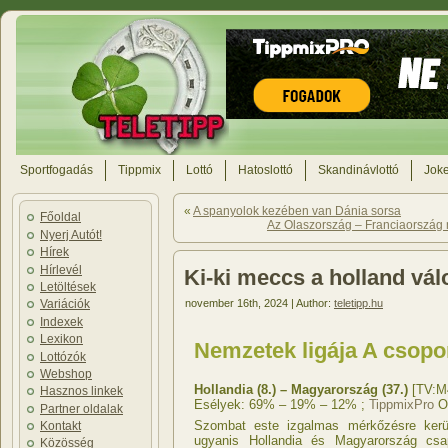
Sportfogadás
Tippmix
Lottó
Hatoslottó
Skandinávlottó
Joke
«
A spanyolok kezében van Dánia sorsa
Főoldal
Az Olaszország – Franciaország 
Nyerj Autót!
Hírek
Hírlevél
Ki-ki meccs a holland válo
Letöltések
november 16th, 2024 | Author:
teletipp.hu
Variációk
Indexek
Lexikon
Nemzetek ligája A csopor
Lottózók
Webshop
Hollandia (8.) – Magyarország (37.)
[TV:M
Hasznos linkek
Esélyek: 69% – 19% – 12% ;
TippmixPro
Od
Partner oldalak
Szombat este izgalmas mérkőzésre kerül
Kontakt
ugyanis Hollandia és Magyarország cs
Közösség