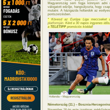
Magyarország sem fogja könnyen adni 
válogatott edzője, hangsúlyozta, hogy csap
mutatni. A házigazda hollandok az esély
pontszerzésben.
* Kövesd az Európa Liga meccseket
platformján
. Kérd a 30 napos ingyenes idős
a
TELETIPP
promóciós kóddal!
Hollandia – Magyarország
Németország (11.) – Bosznia-Hercegovina
November 16-án este izgalmas mérkőzésre k