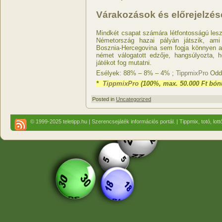
Várakozások és előrejelzés
Mindkét csapat számára létfontosságú le
Németország hazai pályán játszik, ami
Bosznia-Hercegovina sem fogja könnyen a
német válogatott edzője, hangsúlyozta, 
játékot fog mutatni.
Esélyek: 88% – 8% – 4% ;
TippmixPro
Odds
*
TippmixPro
(100%, max. 50.000 Ft bónu
Posted in
Uncategorized
© 1999-2025 teletipp.hu | Szerencsejáték információs portál. | Tippmix, totó, lot