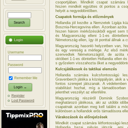
csoportjában. Mindkét csapat számára 
hiszen mindkét együttes öt pontos a csop
helyét a negyeddöntőben.
Csapatok formája és előzmények
Hollandia jól kezdte a Nemzetek Ligája kü
Bosznia-Hercegovina ellen. Azonban azóta h
hiszen három mérkőzésükből egyet sem t
és Magyarország elleni 1-1-es döntetle
Németország ellen, így öt ponttal állnak a 
Login
Magyarország hasonló helyzetben van, hi
és egy vereség a mérlege. Az első mérk
Username
szenvedtek Németországtól, de azóta 
októberi 1-1-es döntetlen Hollandia ellen é
s győzelem visszahozta őket a negyeddönt
Password
Kulcsjátékosok és taktikai elemzés
Hollandia számára kulcsfontosságú 
Remember Me
Gravenberch játéka a középpályán, akik a
fontos szerepet játszanak. A védelemben V
stabilitást hozhat, míg a támadósorba
jelenthet veszélyt az ellenfélre.
Register
Magyarország részéről Dominik Szobo
Lost Password
meghatározó játékosa, aki az utóbbi időb
csapatnak azonban meg kell találni a módj
különösen a hollandok erős támadósora elle
Várakozások és előrejelzések
Mindkét csapat számára létfontosságú le
Hollandia hazai pályán játszik, ami 