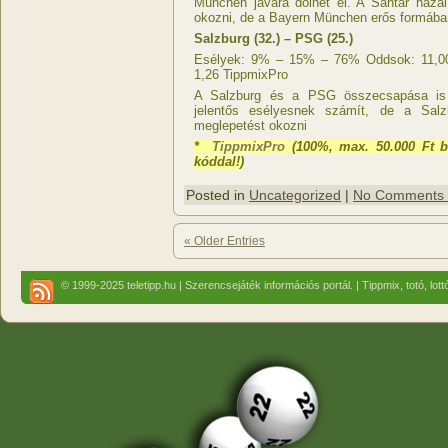
München javára dőlhet el. A Sahtar haza
okozni, de a Bayern München erős formába
Salzburg (32.) – PSG (25.)
Esélyek: 9% – 15% – 76% Oddsok: 11,00 
1,26 TippmixPro
A Salzburg és a PSG összecsapása is 
jelentős esélyesnek számít, de a Salz
meglepetést okozni
*
TippmixPro
(100%, max. 50.000 Ft b
kóddal!)
Posted in
Uncategorized
|
No Comments
« Older Entries
© 1999-2025 teletipp.hu | Szerencsejáték információs portál. | Tippmix, totó, lot