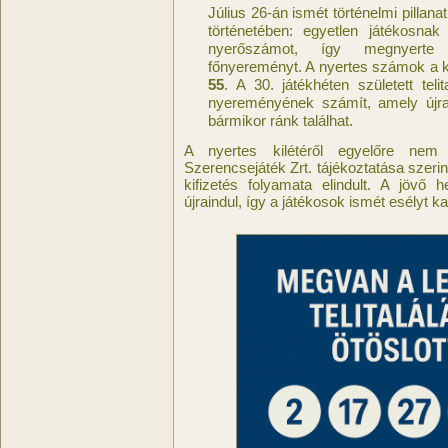
Július 26-án ismét történelmi pillana
történetében: egyetlen játékosnak 
nyerőszámot, így megnyer
főnyereményt. A nyertes számok a 
55
. A 30. játékhéten született tel
nyereményének számít, amely újra
bármikor ránk találhat.
A nyertes kilétéről egyelőre nem 
Szerencsejáték Zrt. tájékoztatása szerin
kifizetés folyamata elindult. A jövő
újraindul, így a játékosok ismét esélyt k