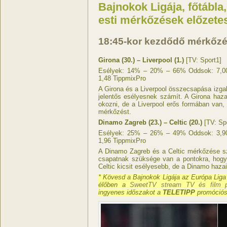
Bajnokok Ligája, főtábla,
esti mérkőzések előzete
18:45-kor kezdődő mérkőz
Girona (30.) – Liverpool (1.)
[TV: Sport1]
Esélyek: 14% – 20% – 66% Oddsok: 7,00 
1,48 TippmixPro
A Girona és a Liverpool összecsapása izgal
jelentős esélyesnek számít. A Girona haza
okozni, de a Liverpool erős formában van, 
mérkőzést.
Dinamo Zagreb (23.) – Celtic (20.)
[TV: Sp
Esélyek: 25% – 26% – 49% Oddsok: 3,90 
1,96 TippmixPro
A Dinamo Zagreb és a Celtic mérkőzése s
csapatnak szüksége van a pontokra, hogy
Celtic kicsit esélyesebb, de a Dinamo haza
* Kövesd a Bajnokok Ligája az Európa Liga
élőben a
SweetTV stream TV és film pl
ingyenes időszakot a
TELETIPP
promóciós