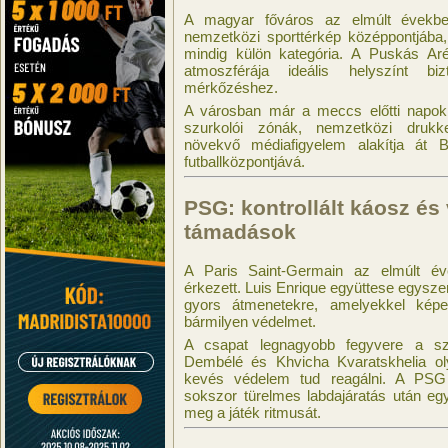
A magyar főváros az elmúlt évekbe
nemzetközi sporttérkép középpontjába
mindig külön kategória. A Puskás Aré
atmoszférája ideális helyszínt bi
mérkőzéshez.
A városban már a meccs előtti napokb
szurkolói zónák, nemzetközi drukk
növekvő médiafigyelem alakítja át 
futballközpontjává.
PSG: kontrollált káosz és
támadások
A Paris Saint-Germain az elmúlt éve
érkezett. Luis Enrique együttese egyszer
gyors átmenetekre, amelyekkel képes
bármilyen védelmet.
A csapat legnagyobb fegyvere a sz
Dembélé és Khvicha Kvaratskhelia ol
kevés védelem tud reagálni. A PSG 
sokszor türelmes labdajáratás után egye
meg a játék ritmusát.