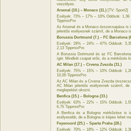
veszélyes.
Arsenal (10.) – Monaco (11.)
[TV: Sport2]
Esélyek: 73% – 17% – 10% Oddsok: 1,36 T
TippmixPro
Az Arsenal és a Monaco összecsapása is i
jelentős esélyesnek számít, de a Monaco i
Borussia Dortmund (7.) – FC Barcelona (6
Esélyek: 29% – 24% – 47% Oddsok: 3,35 
2,13 TippmixPro
A Borussia Dortmund és az FC Barcelona
ígér. Mindkét csapat erős, és a mérkőzés 
AC Milan (17.) – Crvena Zvezda (31.)
Esélyek: 75% – 15% – 10% Oddsok: 1,28 
10,00 TippmixPro
Az AC Milan és a Crvena Zvezda összecsa
AC Milan jelentős esélyesnek számít, de
meglepetést okozni.
Benfica (15.) – Bologna (33.)
Esélyek: 63% – 22% – 15% Oddsok: 1,55 
6,75 TippmixPro
A Benfica és a Bologna mérkőzése is iz
esélyesebb, de a Bologna is képes lehet me
Feyenoord (25.) – Sparta Praha (28.)
Esélyek: 70% – 18% – 12% Oddsok: 1,38 