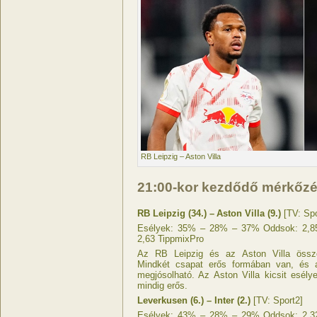
RB Leipzig – Aston Villa
21:00-kor kezdődő mérkőz
RB Leipzig (34.) – Aston Villa (9.)
[TV: Spo
Esélyek: 35% – 28% – 37% Oddsok: 2,85 
2,63 TippmixPro
Az RB Leipzig és az Aston Villa összec
Mindkét csapat erős formában van, és 
megjósolható. Az Aston Villa kicsit esély
mindig erős.
Leverkusen (6.) – Inter (2.)
[TV: Sport2]
Esélyek: 43% – 28% – 29% Oddsok: 2,32 