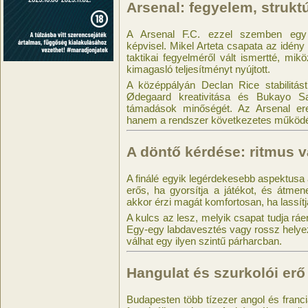
Arsenal: fegyelem, struktú
A Arsenal F.C. ezzel szemben egy so
képvisel. Mikel Arteta csapata az idény
taktikai fegyelméről vált ismertté, mi
kimagasló teljesítményt nyújtott.
A középpályán Declan Rice stabilitást 
Ødegaard kreativitása és Bukayo Sa
támadások minőségét. Az Arsenal ere
hanem a rendszer következetes működés
A döntő kérdése: ritmus v
A finálé egyik legérdekesebb aspektusa
erős, ha gyorsítja a játékot, és átme
akkor érzi magát komfortosan, ha lassítj
A kulcs az lesz, melyik csapat tudja ráer
Egy-egy labdavesztés vagy rossz helyez
válhat egy ilyen szintű párharcban.
Hangulat és szurkolói erő
Budapesten több tízezer angol és francia