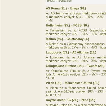
PAOK – Ferencváros
AS Roma (21.) – Braga (18.)
Az AS Roma és a Braga mérkőzése szintén
A mérkőzés esélyei: 55% – 25% – 20%; T
4,75.
Hoffenheim (25.) – FCSB (10.)
A Hoffenheim és az FCSB összecsapás
mérkőzés esélyei: 60% – 23% – 17%; Tippmi
Malmö (30.) – Galatasaray (4.)
A Malmö és a Galatasaray összecsapása n
mérkőzés esélyei: 27% – 25% – 48%; Tippmi
Ludogorec (33.) – AZ Alkmaar (19.)
A Ludogorec és az AZ Alkmaar mérkőz
mérkőzés esélyei: 32% – 29% – 39%; Tippmi
Olimpiakosz Pireusz (14.) – Twente (29.)
Az Olimpiakosz Pireusz és a Twente mé
ígér. A mérkőzés esélyei: 52% – 25% – 23%
/ 4,20.
Plzen (13.) – Manchester United (12.)
A Plzen és a Manchester United összec
számot. A mérkőzés esélyei: 19% – 23% –
4,20 / 1,70.
Royale Union SG (24.) – Nice (35.)
A Royale Union SG és a Nice mérkőzése s