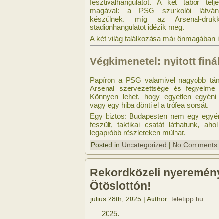
fesztiválhangulatot. A két tábor telje
magával: a PSG szurkolói látvány
készülnek, míg az Arsenal-druk
stadionhangulatot idézik meg.
A két világ találkozása már önmagában 
Végkimenetel: nyitott finá
Papíron a PSG valamivel nagyobb táma
Arsenal szervezettsége és fegyelme k
Könnyen lehet, hogy egyetlen egyén
vagy egy hiba dönti el a trófea sorsát.
Egy biztos: Budapesten nem egy egyé
feszült, taktikai csatát láthatunk, ah
legapróbb részleteken múlhat.
Posted in
Uncategorized
|
No Comments
Rekordközeli nyeremény: 
Ötöslottón!
július 28th, 2025 | Author:
teletipp.hu