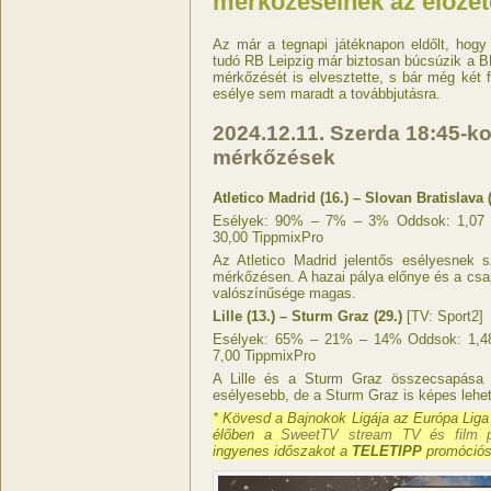
mérkőzéseinek az előzet
Az már a tegnapi játéknapon eldőlt, hogy
tudó RB Leipzig már biztosan búcsúzik a BL
mérkőzését is elvesztette, s bár még két 
esélye sem maradt a továbbjutásra.
2024.12.11. Szerda 18:45-k
mérkőzések
Atletico Madrid (16.) – Slovan Bratislava (
Esélyek: 90% – 7% – 3% Oddsok: 1,07 T
30,00 TippmixPro
Az Atletico Madrid jelentős esélyesnek s
mérkőzésen. A hazai pálya előnye és a csa
valószínűsége magas.
Lille (13.) – Sturm Graz (29.)
[TV: Sport2]
Esélyek: 65% – 21% – 14% Oddsok: 1,48 
7,00 TippmixPro
A Lille és a Sturm Graz összecsapása i
esélyesebb, de a Sturm Graz is képes lehe
* Kövesd a Bajnokok Ligája az Európa Liga
élőben a
SweetTV stream TV és film pl
ingyenes időszakot a
TELETIPP
promóciós