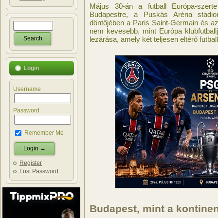
Május 30-án a futball Európa-szerte
Budapestre, a Puskás Aréna stadio
döntőjében a Paris Saint-Germain és az
nem kevesebb, mint Európa klubfutbal
lezárása, amely két teljesen eltérő futballi
Login
Username
Password
Remember Me
Register
Lost Password
Budapest, mint a kontinen