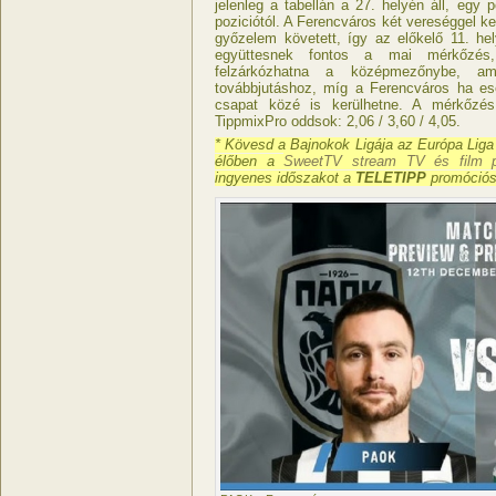
jelenleg a tabellán a 27. helyén áll, egy 
poziciótól. A Ferencváros két vereséggel k
győzelem követett, így az előkelő 11. hel
együttesnek fontos a mai mérkőzé
felzárkózhatna a középmezőnybe, am
továbbjutáshoz, míg a Ferencváros ha es
csapat közé is kerülhetne. A mérkőz
TippmixPro oddsok: 2,06 / 3,60 / 4,05.
* Kövesd a Bajnokok Ligája az Európa Liga
élőben a
SweetTV stream TV és film pl
ingyenes időszakot a
TELETIPP
promóciós