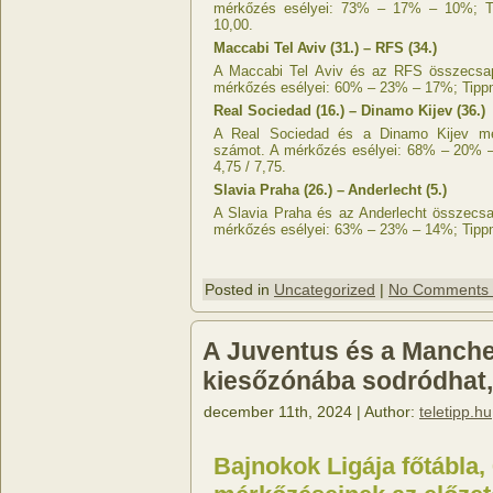
mérkőzés esélyei: 73% – 17% – 10%; Ti
10,00.
Maccabi Tel Aviv (31.) – RFS (34.)
A Maccabi Tel Aviv és az RFS összecsap
mérkőzés esélyei: 60% – 23% – 17%; Tippmi
Real Sociedad (16.) – Dinamo Kijev (36.)
A Real Sociedad és a Dinamo Kijev mér
számot. A mérkőzés esélyei: 68% – 20% –
4,75 / 7,75.
Slavia Praha (26.) – Anderlecht (5.)
A Slavia Praha és az Anderlecht összecs
mérkőzés esélyei: 63% – 23% – 14%; Tippmi
Posted in
Uncategorized
|
No Comments
A Juventus és a Manches
kiesőzónába sodródhat,
december 11th, 2024 | Author:
teletipp.hu
Bajnokok Ligája főtábla, 