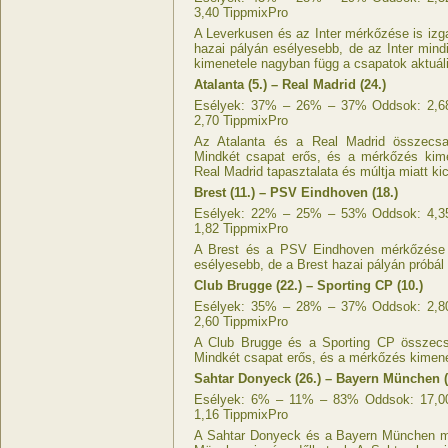
3,40 TippmixPro
A Leverkusen és az Inter mérkőzése is izg
hazai pályán esélyesebb, de az Inter mind
kimenetele nagyban függ a csapatok aktuáli
Atalanta (5.) – Real Madrid (24.)
Esélyek: 37% – 26% – 37% Oddsok: 2,68 
2,70 TippmixPro
Az Atalanta és a Real Madrid összecsa
Mindkét csapat erős, és a mérkőzés kim
Real Madrid tapasztalata és múltja miatt ki
Brest (11.) – PSV Eindhoven (18.)
Esélyek: 22% – 25% – 53% Oddsok: 4,35 
1,82 TippmixPro
A Brest és a PSV Eindhoven mérkőzése 
esélyesebb, de a Brest hazai pályán próbál
Club Brugge (22.) – Sporting CP (10.)
Esélyek: 35% – 28% – 37% Oddsok: 2,80 
2,60 TippmixPro
A Club Brugge és a Sporting CP összecs
Mindkét csapat erős, és a mérkőzés kimen
Sahtar Donyeck (26.) – Bayern München (
Esélyek: 6% – 11% – 83% Oddsok: 17,00 
1,16 TippmixPro
A Sahtar Donyeck és a Bayern München m