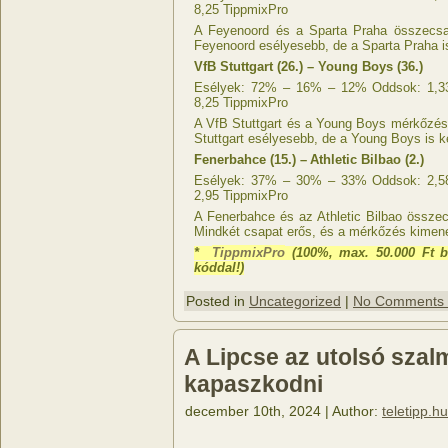
8,25 TippmixPro
A Feyenoord és a Sparta Praha összecsa
Feyenoord esélyesebb, de a Sparta Praha i
VfB Stuttgart (26.) – Young Boys (36.)
Esélyek: 72% – 16% – 12% Oddsok: 1,33 
8,25 TippmixPro
A VfB Stuttgart és a Young Boys mérkőzése
Stuttgart esélyesebb, de a Young Boys is k
Fenerbahce (15.) – Athletic Bilbao (2.)
Esélyek: 37% – 30% – 33% Oddsok: 2,58 
2,95 TippmixPro
A Fenerbahce és az Athletic Bilbao összec
Mindkét csapat erős, és a mérkőzés kimen
*
TippmixPro
(100%, max. 50.000 Ft b
kóddal!)
Posted in
Uncategorized
|
No Comments
A Lipcse az utolsó szal
kapaszkodni
december 10th, 2024 | Author:
teletipp.hu