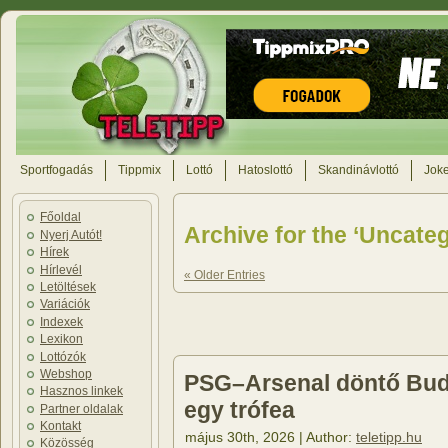
Sportfogadás
Tippmix
Lottó
Hatoslottó
Skandinávlottó
Joke
Főoldal
Archive for the ‘Uncate
Nyerj Autót!
Hírek
Hírlevél
« Older Entries
Letöltések
Variációk
Indexek
Lexikon
Lottózók
Webshop
PSG–Arsenal döntő Buda
Hasznos linkek
egy trófea
Partner oldalak
Kontakt
május 30th, 2026 | Author:
teletipp.hu
Közösség