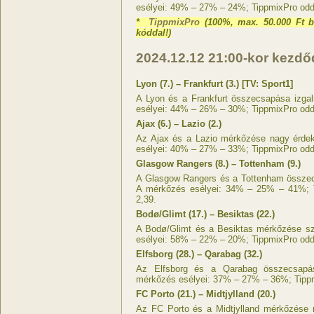
esélyei: 49% – 27% – 24%; TippmixPro oddso
*
TippmixPro
(100%, max. 50.000 Ft b
kóddal!)
2024.12.12
21:00-kor kezd
Lyon (7.) – Frankfurt (3.) [TV: Sport1]
A Lyon és a Frankfurt összecsapása izga
esélyei: 44% – 26% – 30%; TippmixPro oddso
Ajax (6.) – Lazio (2.)
Az Ajax és a Lazio mérkőzése nagy érdek
esélyei: 40% – 27% – 33%; TippmixPro oddso
Glasgow Rangers (8.) – Tottenham (9.)
A Glasgow Rangers és a Tottenham összec
A mérkőzés esélyei: 34% – 25% – 41%; T
2,39.
Bodø/Glimt (17.) – Besiktas (22.)
A Bodø/Glimt és a Besiktas mérkőzése sz
esélyei: 58% – 22% – 20%; TippmixPro oddso
Elfsborg (28.) – Qarabag (32.)
Az Elfsborg és a Qarabag összecsapás
mérkőzés esélyei: 37% – 27% – 36%; Tippmi
FC Porto (21.) – Midtjylland (20.)
Az FC Porto és a Midtjylland mérkőzése 