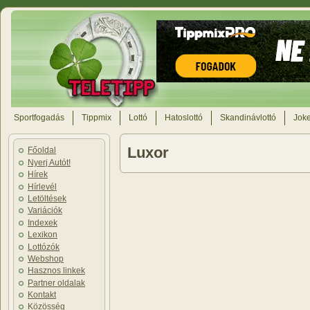
Sportfogadás
Tippmix
Lottó
Hatoslottó
Skandinávlottó
Joke
Luxor
Főoldal
Nyerj Autót!
Hírek
Hírlevél
Letöltések
Variációk
Indexek
Lexikon
Lottózók
Webshop
Hasznos linkek
Partner oldalak
Kontakt
Közösség