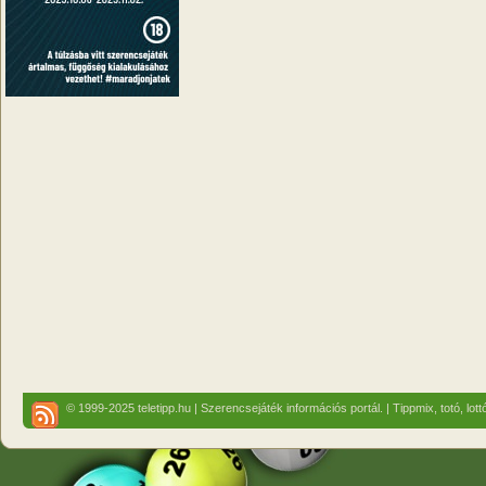
© 1999-2025 teletipp.hu | Szerencsejáték információs portál. | Tippmix, totó, lot