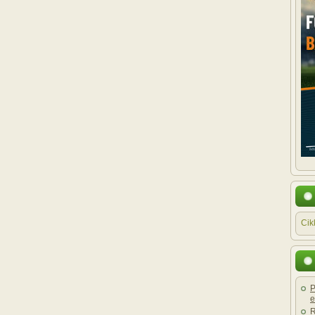
Cik
P
e
R