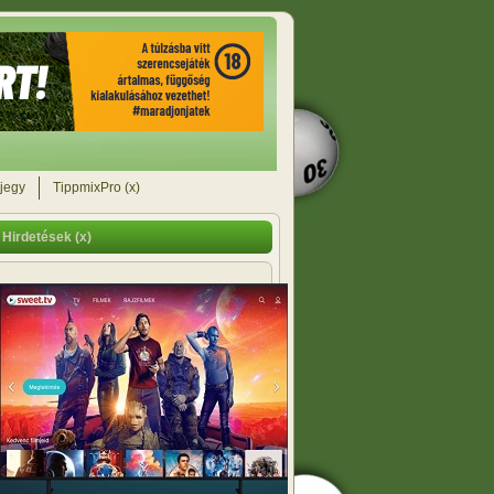
jegy
TippmixPro (x)
Hirdetések (x)