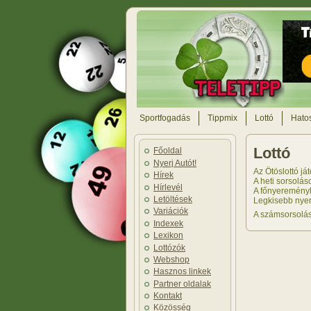
Sportfogadás
Tippmix
Lottó
Hatos
Lottó
Főoldal
Nyerj Autót!
Az Ötöslottó já
Hírek
A heti sorsolá
Hírlevél
A főnyereményh
Letöltések
Legkisebb nyere
Variációk
A számsorsolás
Indexek
Lexikon
Lottózók
Webshop
Hasznos linkek
Partner oldalak
Kontakt
Közösség