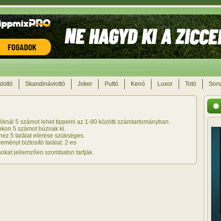
lottó
Skandinávlottó
Joker
Puttó
Kenó
Luxor
Totó
Sors
téknál 5 számot lehet tippelni az 1-90 közötti számtartományban.
sokon 5 számot húznak ki.
ez 5 találat elérése szükséges.
ményt biztosító találat: 2-es
okat jellemzően szombaton tartják.