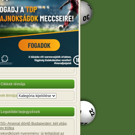
Cikkek témája
kek témája
Legutóbbi bejegyzések
SG–Arsenal döntő Budapesten: két világ,
gy trófea
ekordközeli nyeremény: új telitalálat az