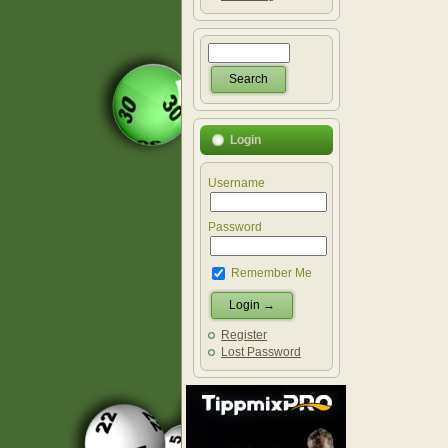
Login
Username
Password
Remember Me
Register
Lost Password