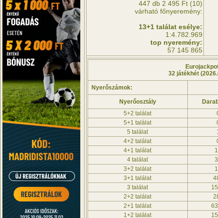
447 db 2 495 Ft (10)
várható főnyeremény:
13+1 találat esélye:
1:4.782.969
top nyeremény:
57 145 865
Eurojackpo
32 játékhét (2026.
Nyerőszámok:
Nyerőosztály
Dara
5+2 találat
5+1 találat
5 találat
4+2 találat
4+1 találat
4 találat
3+2 találat
3+1 találat
4
3 találat
1
2+2 találat
2
2+1 találat
6
1+2 találat
1