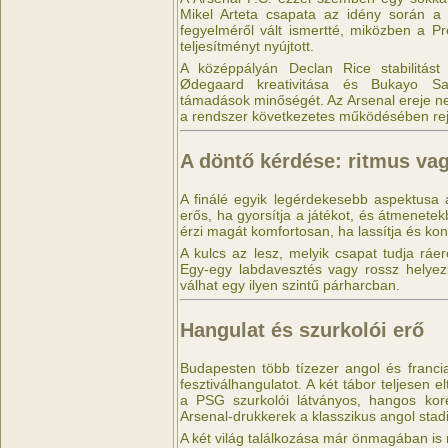
Mikel Arteta csapata az idény során a s
fegyelméről vált ismertté, miközben a P
teljesítményt nyújtott.
A középpályán Declan Rice stabilitást 
Ødegaard kreativitása és Bukayo Sa
támadások minőségét. Az Arsenal ereje n
a rendszer következetes működésében rejl
A döntő kérdése: ritmus vag
A finálé egyik legérdekesebb aspektusa
erős, ha gyorsítja a játékot, és átmenete
érzi magát komfortosan, ha lassítja és kon
A kulcs az lesz, melyik csapat tudja ráerő
Egy-egy labdavesztés vagy rossz helyez
válhat egy ilyen szintű párharcban.
Hangulat és szurkolói erő
Budapesten több tízezer angol és francia
fesztiválhangulatot. A két tábor teljesen e
a PSG szurkolói látványos, hangos kore
Arsenal-drukkerek a klasszikus angol stad
A két világ találkozása már önmagában is