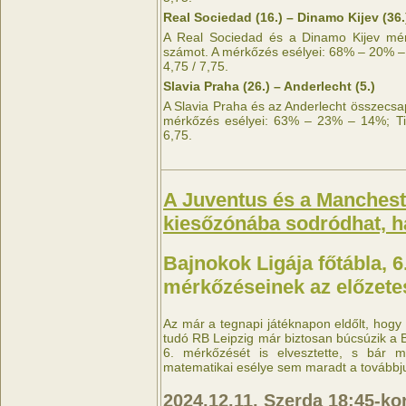
Real Sociedad (16.) – Dinamo Kijev (36.
A Real Sociedad és a Dinamo Kijev mér
számot. A mérkőzés esélyei: 68% – 20% –
4,75 / 7,75.
Slavia Praha (26.) – Anderlecht (5.)
A Slavia Praha és az Anderlecht összecsa
mérkőzés esélyei: 63% – 23% – 14%; Tip
6,75.
A Juventus és a Mancheste
kiesőzónába sodródhat, 
Bajnokok Ligája főtábla, 6
mérkőzéseinek az előzete
Az már a tegnapi játéknapon eldőlt, hogy
tudó RB Leipzig már biztosan búcsúzik a B
6. mérkőzését is elvesztette, s bár 
matematikai esélye sem maradt a továbbju
2024.12.11. Szerda 18:45-k