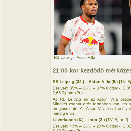
RB Leipzig – Aston Villa
21:00-kor kezdődő mérkőzé
RB Leipzig (34.) – Aston Villa (9.)
[TV: S
Esélyek: 35% – 28% – 37% Oddsok: 2,85 
2,63 TippmixPro
Az RB Leipzig és az Aston Villa összec
Mindkét csapat erős formában van, és 
megjósolható. Az Aston Villa kicsit esély
mindig erős.
Leverkusen (6.) – Inter (2.)
[TV: Sport2]
Esélyek: 43% – 28% – 29% Oddsok: 2,32 
3,40 TippmixPro