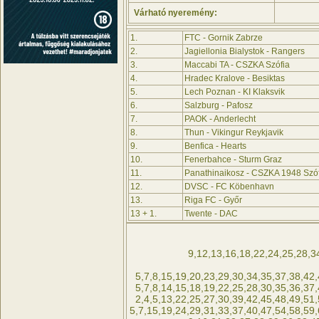
Várható nyeremény:
1.
FTC - Gornik Zabrze
2.
Jagiellonia Bialystok - Rangers
3.
Maccabi TA - CSZKA Szófia
4.
Hradec Kralove - Besiktas
5.
Lech Poznan - KI Klaksvik
6.
Salzburg - Pafosz
7.
PAOK - Anderlecht
8.
Thun - Vikingur Reykjavik
9.
Benfica - Hearts
10.
Fenerbahce - Sturm Graz
11.
Panathinaikosz - CSZKA 1948 Szó
12.
DVSC - FC Köbenhavn
13.
Riga FC - Győr
13 + 1.
Twente - DAC
9,12,13,16,18,22,24,25,28,3
5,7,8,15,19,20,23,29,30,34,35,37,38,42,
5,7,8,14,15,18,19,22,25,28,30,35,36,37,
2,4,5,13,22,25,27,30,39,42,45,48,49,51,
5,7,15,19,24,29,31,33,37,40,47,54,58,59,