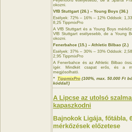
okozni.
VfB Stuttgart (26.) – Young Boys (36.)
Esélyek: 72% – 16% – 12% Oddsok: 1,33 
8,25 TippmixPro
A VfB Stuttgart és a Young Boys mérkőzé
VfB Stuttgart esélyesebb, de a Young B
okozni.
Fenerbahce (15.) – Athletic Bilbao (2.)
Esélyek: 37% – 30% – 33% Oddsok: 2,58 
2,95 TippmixPro
A Fenerbahce és az Athletic Bilbao öss
ígér. Mindkét csapat erős, és a m
megjósolható.
*
TippmixPro
(100%, max. 50.000 Ft b
kóddal!)
A Lipcse az utolsó szalma
kapaszkodni
Bajnokok Ligája, főtábla, 6
mérkőzések előzetese