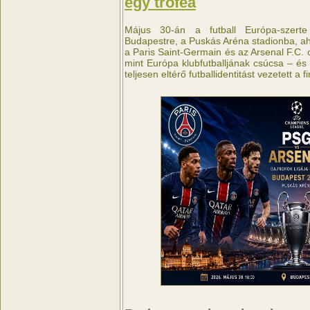
egy trófea
Május 30-án a futball Európa-szerte
Budapestre, a Puskás Aréna stadionba, ah
a Paris Saint-Germain és az Arsenal F.C.
mint Európa klubfutballjának csúcsa – és
teljesen eltérő futballidentitást vezetett a fi