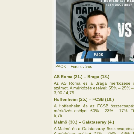
PAOK – Ferencváros
AS Roma (21.) – Braga (18.)
Az AS Roma és a Braga mérkőzése szi
számot. A mérkőzés esélyei: 55% – 25% –
3,90 / 4,75.
Hoffenheim (25.) – FCSB (10.)
A Hoffenheim és az FCSB összecsapás
mérkőzés esélyei: 60% – 23% – 17%; Tip
5,75.
Malmö (30.) – Galatasaray (4.)
A Malmö és a Galatasaray összecsapása 
A mérkőzés esélyei: 27% – 25% – 48%; Ti