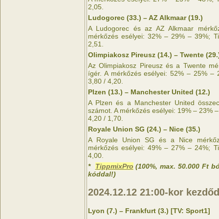
2,05.
Ludogorec (33.) – AZ Alkmaar (19.)
A Ludogorec és az AZ Alkmaar mérkőz
mérkőzés esélyei: 32% – 29% – 39%; Tip
2,51.
Olimpiakosz Pireusz (14.) – Twente (29.
Az Olimpiakosz Pireusz és a Twente mé
ígér. A mérkőzés esélyei: 52% – 25% – 
3,80 / 4,20.
Plzen (13.) – Manchester United (12.)
A Plzen és a Manchester United összec
számot. A mérkőzés esélyei: 19% – 23% –
4,20 / 1,70.
Royale Union SG (24.) – Nice (35.)
A Royale Union SG és a Nice mérkőzé
mérkőzés esélyei: 49% – 27% – 24%; Tip
4,00.
*
TippmixPro
(100%, max. 50.000 Ft b
kóddal!)
2024.12.12
21:00-kor kezdő
Lyon (7.) – Frankfurt (3.) [TV: Sport1]