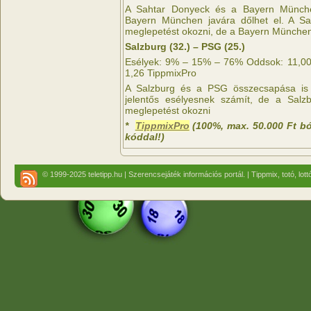
A Sahtar Donyeck és a Bayern Münch
Bayern München javára dőlhet el. A Sa
meglepetést okozni, de a Bayern Münche
Salzburg (32.) – PSG (25.)
Esélyek: 9% – 15% – 76% Oddsok: 11,00 
1,26 TippmixPro
A Salzburg és a PSG összecsapása is 
jelentős esélyesnek számít, de a Salz
meglepetést okozni
*
TippmixPro
(100%, max. 50.000 Ft b
kóddal!)
© 1999-2025 teletipp.hu | Szerencsejáték információs portál. | Tippmix, totó, lot