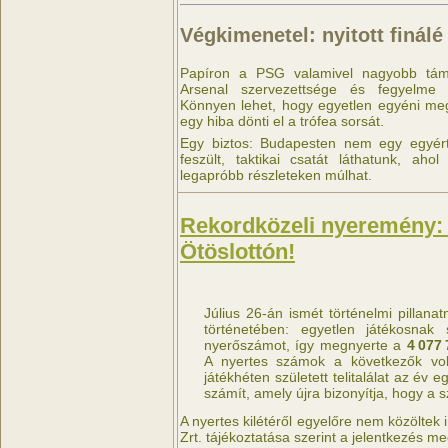
Végkimenetel: nyitott finálé
Papíron a PSG valamivel nagyobb táma
Arsenal szervezettsége és fegyelme k
Könnyen lehet, hogy egyetlen egyéni me
egy hiba dönti el a trófea sorsát.
Egy biztos: Budapesten nem egy egyér
feszült, taktikai csatát láthatunk, aho
legapróbb részleteken múlhat.
Rekordközeli nyeremény: új
Ötöslottón!
Július 26-án ismét történelmi pillanat
történetében: egyetlen játékosnak 
nyerőszámot, így megnyerte a
4 077 
A nyertes számok a következők vo
játékhéten született telitalálat az é
számít, amely újra bizonyítja, hogy a 
A nyertes kilétéről egyelőre nem közöltek 
Zrt. tájékoztatása szerint a jelentkezés me