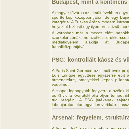
Budapest, mint a kontinens 
A magyar főváros az elmúlt években egyr
sporttérkép középpontjába, de egy Bajn
kategória. A Puskás Aréna modern infrastr
helyszínt biztosít egy ilyen presztízsű mé
A városban már a meccs előtti napokba
szurkolói zónák, nemzetközi drukkercso
médiafigyelem alakítja át Buda
futballközpontjává.
PSG: kontrollált káosz és 
A Paris Saint-Germain az elmúlt évek proj
Luis Enrique együttese egyszerre épít a
átmenetekre, amelyekkel képes pillanat
védelmet.
A csapat legnagyobb fegyvere a szélek 
és Khvicha Kvaratskhelia olyan tempót d
tud reagálni. A PSG játékának sajáto
labdajáratás után egyetlen vertikális passz
Arsenal: fegyelem, struktúra
A Arsenal F.C. ezzel szemben egy sokkal s