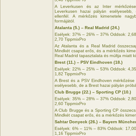
A Leverkusen és az Inter mérkőzése 
Leverkusen hazai pályán esélyesebb, 
ellenfél. A mérkőzés kimenetele nagy
formájától.
Atalanta (5.) – Real Madrid (24.)
Esélyek: 37% – 26% – 37% Oddsok: 2,68 
2,70 TippmixPro
Az Atalanta és a Real Madrid összecsap
Mindkét csapat erős, és a mérkőzés kime
Real Madrid tapasztalata és múltja miatt k
Brest (11.) – PSV Eindhoven (18.)
Esélyek: 22% – 25% – 53% Oddsok: 4,35 
1,82 TippmixPro
A Brest és a PSV Eindhoven mérkőzése i
esélyesebb, de a Brest hazai pályán prób
Club Brugge (22.) – Sporting CP (10.)
Esélyek: 35% – 28% – 37% Oddsok: 2,80 
2,60 TippmixPro
A Club Brugge és a Sporting CP összecsa
Mindkét csapat erős, és a mérkőzés kime
Sahtar Donyeck (26.) – Bayern München
Esélyek: 6% – 11% – 83% Oddsok: 17,00 
1,16 TippmixPro