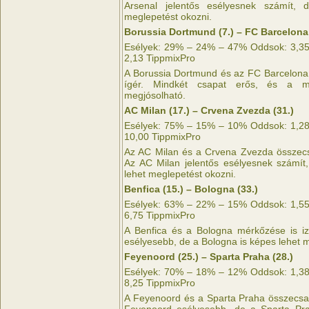
Arsenal jelentős esélyesnek számít,
meglepetést okozni.
Borussia Dortmund (7.) – FC Barcelona 
Esélyek: 29% – 24% – 47% Oddsok: 3,35 
2,13 TippmixPro
A Borussia Dortmund és az FC Barcelona
ígér. Mindkét csapat erős, és a m
megjósolható.
AC Milan (17.) – Crvena Zvezda (31.)
Esélyek: 75% – 15% – 10% Oddsok: 1,28 
10,00 TippmixPro
Az AC Milan és a Crvena Zvezda összecs
Az AC Milan jelentős esélyesnek számít
lehet meglepetést okozni.
Benfica (15.) – Bologna (33.)
Esélyek: 63% – 22% – 15% Oddsok: 1,55 
6,75 TippmixPro
A Benfica és a Bologna mérkőzése is iz
esélyesebb, de a Bologna is képes lehet 
Feyenoord (25.) – Sparta Praha (28.)
Esélyek: 70% – 18% – 12% Oddsok: 1,38 
8,25 TippmixPro
A Feyenoord és a Sparta Praha összecsap
Feyenoord esélyesebb, de a Sparta Pra