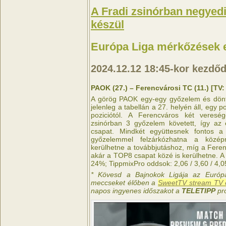
A Fradi zsinórban negyed
készül
Európa Liga mérkőzések 
2024.12.12
18:45-kor kezdő
PAOK (27.) – Ferencvárosi TC (11.) [TV
A görög PAOK egy-egy győzelem és dönte
jelenleg a tabellán a 27. helyén áll, egy 
poziciótól. A Ferencváros két veresé
zsinórban 3 győzelem követett, így az e
csapat. Mindkét együttesnek fontos
győzelemmel felzárkózhatna a közép
kerülhetne a továbbjutáshoz, míg a Feren
akár a TOP8 csapat közé is kerülhetne. 
24%; TippmixPro oddsok: 2,06 / 3,60 / 4,0
* Kövesd a Bajnokok Ligája az Európ
meccseket élőben a
SweetTV stream TV é
napos ingyenes időszakot a
TELETIPP
pr