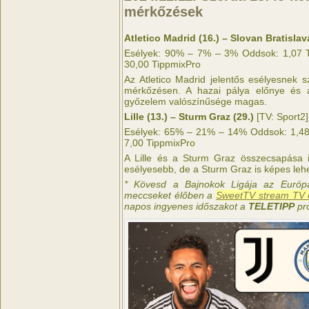
mérkőzések
Atletico Madrid (16.) – Slovan Bratislava
Esélyek: 90% – 7% – 3% Oddsok: 1,07 Ti
30,00 TippmixPro
Az Atletico Madrid jelentős esélyesnek s
mérkőzésen. A hazai pálya előnye és 
győzelem valószínűsége magas.
Lille (13.) – Sturm Graz (29.)
[TV: Sport2]
Esélyek: 65% – 21% – 14% Oddsok: 1,48 
7,00 TippmixPro
A Lille és a Sturm Graz összecsapása is
esélyesebb, de a Sturm Graz is képes leh
* Kövesd a Bajnokok Ligája az Európ
meccseket élőben a
SweetTV stream TV é
napos ingyenes időszakot a
TELETIPP
pr