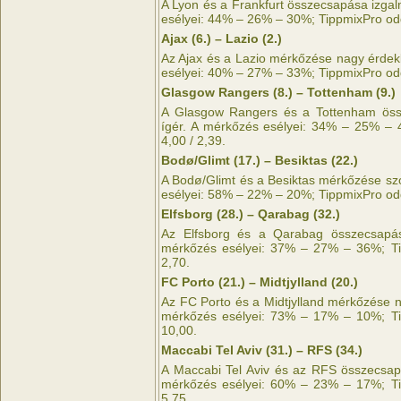
A Lyon és a Frankfurt összecsapása izga
esélyei: 44% – 26% – 30%; TippmixPro odds
Ajax (6.) – Lazio (2.)
Az Ajax és a Lazio mérkőzése nagy érdek
esélyei: 40% – 27% – 33%; TippmixPro odds
Glasgow Rangers (8.) – Tottenham (9.)
A Glasgow Rangers és a Tottenham öss
ígér. A mérkőzés esélyei: 34% – 25% – 
4,00 / 2,39.
Bodø/Glimt (17.) – Besiktas (22.)
A Bodø/Glimt és a Besiktas mérkőzése sz
esélyei: 58% – 22% – 20%; TippmixPro odds
Elfsborg (28.) – Qarabag (32.)
Az Elfsborg és a Qarabag összecsapás
mérkőzés esélyei: 37% – 27% – 36%; Tip
2,70.
FC Porto (21.) – Midtjylland (20.)
Az FC Porto és a Midtjylland mérkőzése n
mérkőzés esélyei: 73% – 17% – 10%; Tip
10,00.
Maccabi Tel Aviv (31.) – RFS (34.)
A Maccabi Tel Aviv és az RFS összecsap
mérkőzés esélyei: 60% – 23% – 17%; Tip
5,75.