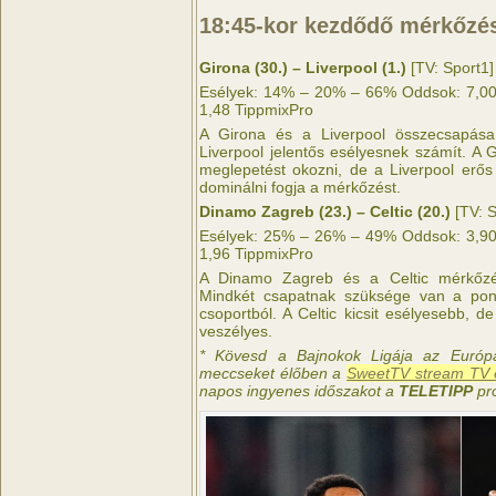
18:45-kor kezdődő mérkőzé
Girona (30.) – Liverpool (1.)
[TV: Sport1]
Esélyek: 14% – 20% – 66% Oddsok: 7,00 
1,48 TippmixPro
A Girona és a Liverpool összecsapása
Liverpool jelentős esélyesnek számít. A 
meglepetést okozni, de a Liverpool erős
dominálni fogja a mérkőzést.
Dinamo Zagreb (23.) – Celtic (20.)
[TV: S
Esélyek: 25% – 26% – 49% Oddsok: 3,90 
1,96 TippmixPro
A Dinamo Zagreb és a Celtic mérkőzé
Mindkét csapatnak szüksége van a pon
csoportból. A Celtic kicsit esélyesebb, 
veszélyes.
* Kövesd a Bajnokok Ligája az Európ
meccseket élőben a
SweetTV stream TV é
napos ingyenes időszakot a
TELETIPP
pr