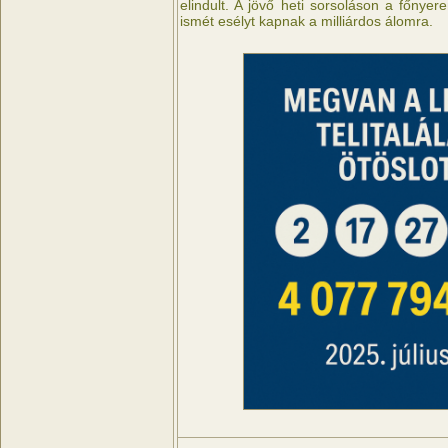
elindult. A jövő heti sorsoláson a főnyer
ismét esélyt kapnak a milliárdos álomra.