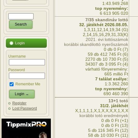
1:43.949.268
top nyeremény:
6 613 905 020
7/35 skandináv lottó
32. játékhét 2026.08.05.
1,3,11,12,14,19,34 (G)
2,14,15,16,29,31,33(K)
2021. évi lottószámok
Login
korábbi skandilottó nyerőszámok
0 db 0 Ft (7)
59 db 412 745 Ft (6)
Username
2270 db 10 730 Ft (5)
34307 db 3 095 Ft (4)
várható főnyeremény:
Password
665 millió Ft
7 találat esélye:
1:3.362.260
Remember Me
top nyeremény:
690 460 390
13+1 totó
Register
31/2. játékhét
Lost Password
X,1,1,1,1,X,1,X,X,X,X,1,X,X
korábbi totó eredmények
0 db 0 Ft (+1)
0 db 0 Ft (13)
5 db 116 345 Ft (12)
58 db 10 030 Ft (11)