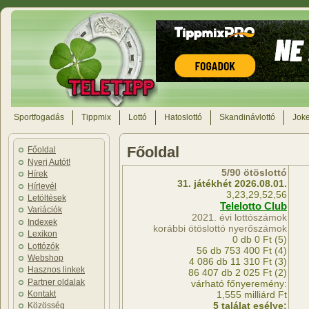
Sportfogadás
Tippmix
Lottó
Hatoslottó
Skandinávlottó
Joke
Főoldal
Főoldal
Nyerj Autót!
5/90 ötöslottó
Hírek
31. játékhét 2026.08.01.
Hírlevél
3,23,29,52,56
Letöltések
Telelotto Club
Variációk
2021. évi lottószámok
Indexek
korábbi ötöslottó nyerőszámok
Lexikon
0 db 0 Ft (5)
Lottózók
56 db 753 400 Ft (4)
Webshop
4 086 db 11 310 Ft (3)
Hasznos linkek
86 407 db 2 025 Ft (2)
Partner oldalak
várható főnyeremény:
1,555 milliárd Ft
Kontakt
5 találat esélye:
Közösség