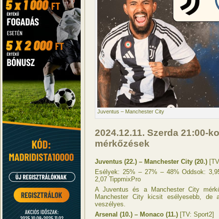
Juventus – Manchester City
2024.12.11. Szerda 21:00-k
mérkőzések
Juventus (22.) – Manchester City (20.)
[TV
Esélyek: 25% – 27% – 48% Oddsok: 3,95 
2,07 TippmixPro
A Juventus és a Manchester City mérkő
Manchester City kicsit esélyesebb, de 
veszélyes.
Arsenal (10.) – Monaco (11.)
[TV: Sport2]