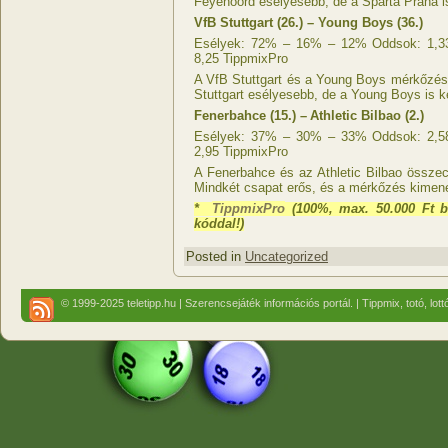
Feyenoord esélyesebb, de a Sparta Praha i
VfB Stuttgart (26.) – Young Boys (36.)
Esélyek: 72% – 16% – 12% Oddsok: 1,33 
8,25 TippmixPro
A VfB Stuttgart és a Young Boys mérkőzése
Stuttgart esélyesebb, de a Young Boys is k
Fenerbahce (15.) – Athletic Bilbao (2.)
Esélyek: 37% – 30% – 33% Oddsok: 2,58 
2,95 TippmixPro
A Fenerbahce és az Athletic Bilbao összec
Mindkét csapat erős, és a mérkőzés kimen
*
TippmixPro
(100%, max. 50.000 Ft b
kóddal!)
Posted in
Uncategorized
© 1999-2025 teletipp.hu | Szerencsejáték információs portál. | Tippmix, totó, lot