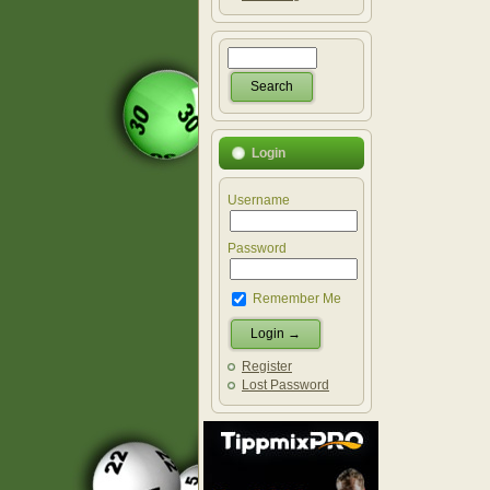
Login
Username
Password
Remember Me
Register
Lost Password