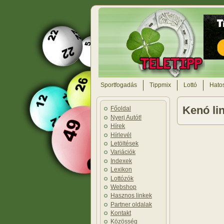
Sportfogadás
Tippmix
Lottó
Hatos
Kenó li
Főoldal
Nyerj Autót!
Hírek
Hírlevél
Letöltések
Variációk
Indexek
Lexikon
Lottózók
Webshop
Hasznos linkek
Partner oldalak
Kontakt
Közösség