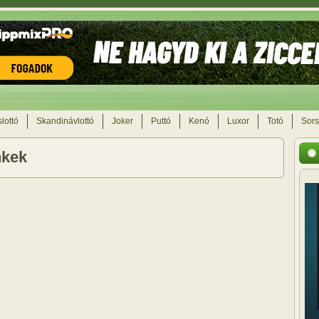
lottó
Skandinávlottó
Joker
Puttó
Kenó
Luxor
Totó
Sors
nkek