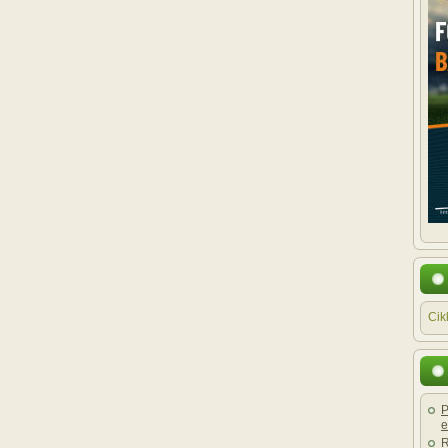
Cik
P
e
R