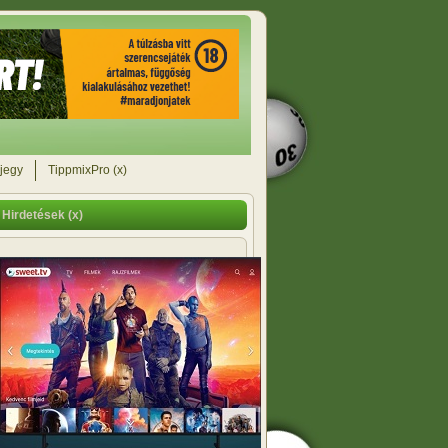
jegy
TippmixPro (x)
Hirdetések (x)