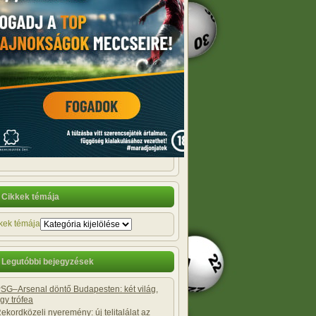
Cikkek témája
kek témája
Legutóbbi bejegyzések
SG–Arsenal döntő Budapesten: két világ,
gy trófea
ekordközeli nyeremény: új telitalálat az