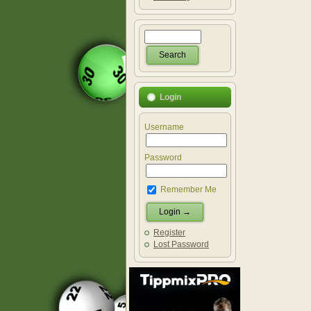
Login
Username
Password
Remember Me
Register
Lost Password