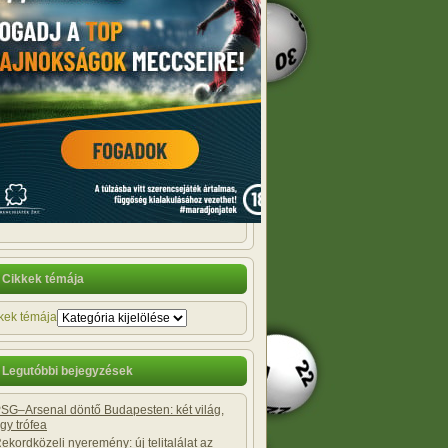
Cikkek témája
kek témája
Legutóbbi bejegyzések
SG–Arsenal döntő Budapesten: két világ,
gy trófea
ekordközeli nyeremény: új telitalálat az