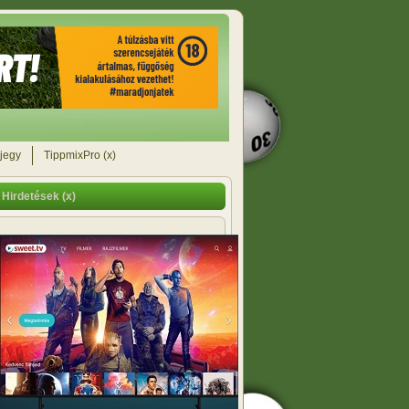
jegy
TippmixPro (x)
Hirdetések (x)