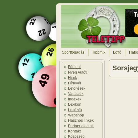
Sportfogadás
Tippmix
Lottó
Hatos
Sorsjegy
Főoldal
Nyerj Autót!
Hírek
Hírlevél
Letöltések
Variációk
Indexek
Lexikon
Lottózók
Webshop
Hasznos linkek
Partner oldalak
Kontakt
Közösség