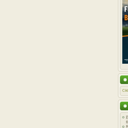
Cik
P
e
R