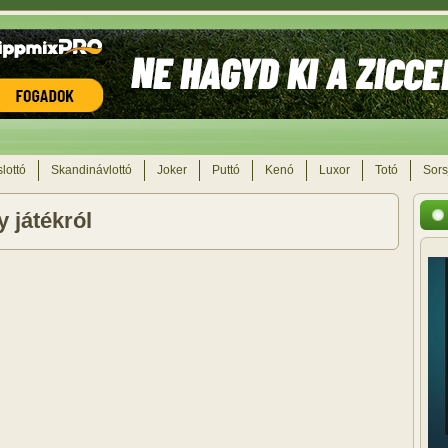
lottó
Skandinávlottó
Joker
Puttó
Kenó
Luxor
Totó
Sors
 játékról