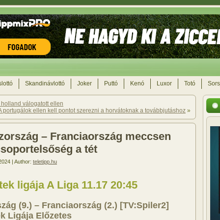
lottó
Skandinávlottó
Joker
Puttó
Kenó
Luxor
Totó
Sors
 holland válogatott ellen
A portugálok ellen kell pontot szerezni a horvátoknak a továbbjutáshoz
»
zország – Franciaország meccsen
csoportelsőség a tét
2024 | Author:
teletipp.hu
k ligája A Liga 11.17 20:45
zág (9.) – Franciaország (2.) [TV:Spiler2]
 Ligája Előzetes