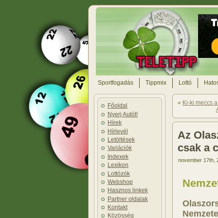
Sportfogadás
Tippmix
Lottó
Hatos
«
Ki-ki meccs a
Főoldal
Nyerj Autót!
Hírek
Hírlevél
Az Olas
Letöltések
csak a 
Variációk
Indexek
november 17th, 
Lexikon
Lottózók
Nemzete
Webshop
Hasznos linkek
Partner oldalak
Olaszors
Kontakt
Nemzetek
Közösség