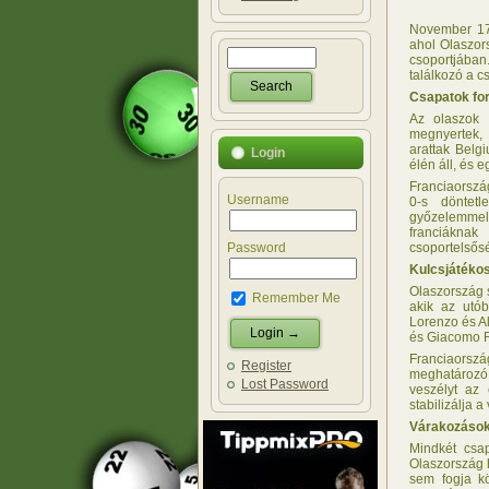
November 17-
ahol Olaszor
csoportjában
találkozó a c
Csapatok fo
Az olaszok 
megnyertek, 
arattak Belgi
Login
élén áll, és 
Franciaország
Username
0-s döntetl
győzelemmel,
franciákna
Password
csoportelsős
Kulcsjátékos
Olaszország 
Remember Me
akik az utó
Lorenzo és A
és Giacomo Ra
Franciaorszá
Register
meghatározó 
Lost Password
veszélyt az 
stabilizálja 
Várakozások
Mindkét csa
Olaszország h
sem fogja kö