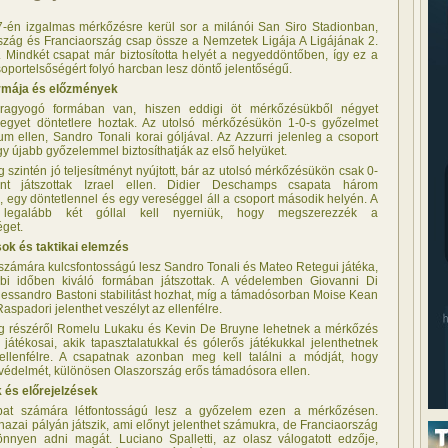
én izgalmas mérkőzésre kerül sor a milánói San Siro Stadionban,
szág és Franciaország csap össze a Nemzetek Ligája A Ligájának 2.
. Mindkét csapat már biztosította helyét a negyeddöntőben, így ez a
soportelsőségért folyó harcban lesz döntő jelentőségű.
rmája és előzmények
ragyogó formában van, hiszen eddigi öt mérkőzésükből négyet
egyet döntetlere hoztak. Az utolsó mérkőzésükön 1-0-s győzelmet
um ellen, Sandro Tonali korai góljával. Az Azzurri jelenleg a csoport
egy újabb győzelemmel biztosíthatják az első helyüket.
 szintén jó teljesítményt nyújtott, bár az utolsó mérkőzésükön csak 0-
ent játszottak Izrael ellen. Didier Deschamps csapata három
 egy döntetlennel és egy vereséggel áll a csoport második helyén. A
k legalább két góllal kell nyerniük, hogy megszerezzék a
éget.
ok és taktikai elemzés
számára kulcsfontosságú lesz Sandro Tonali és Mateo Retegui játéka,
bbi időben kiváló formában játszottak. A védelemben Giovanni Di
lessandro Bastoni stabilitást hozhat, míg a támadósorban Moise Kean
spadori jelenthet veszélyt az ellenfélre.
g részéről Romelu Lukaku és Kevin De Bruyne lehetnek a mérkőzés
játékosai, akik tapasztalatukkal és gólerős játékukkal jelenthetnek
ellenfélre. A csapatnak azonban meg kell találni a módját, hogy
a védelmét, különösen Olaszország erős támadósora ellen.
 és előrejelzések
pat számára létfontosságú lesz a győzelem ezen a mérkőzésen.
azai pályán játszik, ami előnyt jelenthet számukra, de Franciaország
nnyen adni magát. Luciano Spalletti, az olasz válogatott edzője,