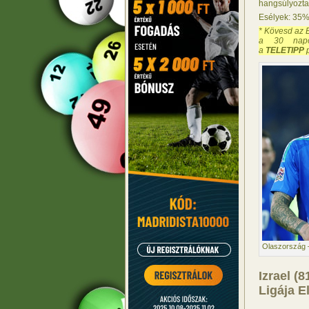
hangsúlyozta,
Esélyek: 35
* Kövesd az 
a 30 napo
a
TELETIPP
p
Olaszország 
Izrael (
Ligája E