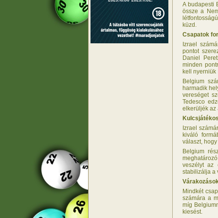
A budapesti 
össze a Nemz
létfontosság
küzd.
Csapatok fo
Izrael szám
pontot szere
Daniel Pere
minden pontr
kell nyerniü
Belgium szá
harmadik hely
vereséget s
Tedesco edző
elkerüljék az
Kulcsjátékos
Izrael számá
kiváló formá
választ, hog
Belgium rés
meghatározó 
veszélyt az 
stabilizálja 
Várakozások
Mindkét csap
számára a m
míg Belgiumna
kiesést.