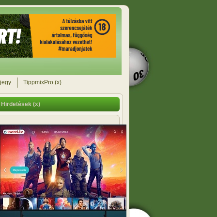
jegy
TippmixPro (x)
Hirdetések (x)