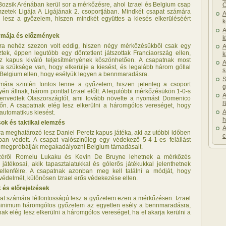
Bozsik Arénában kerül sor a mérkőzésre, ahol Izrael és Belgium csap
Ö
etek Ligája A Ligájának 2. csoportjában. Mindkét csapat számára
A
ú lesz a győzelem, hiszen mindkét együttes a kiesés elkerüléséért
k
A
rmája és előzmények
k
ára nehéz szezon volt eddig, hiszen négy mérkőzésükből csak egy
A
ztek, éppen legutóbb egy döntetlent játszottak Franciaország ellen,
k
tz kapus kiváló teljesítményének köszönhetően. A csapatnak most
A
a szüksége van, hogy elkerülje a kiesést, és legalább három góllal
s
k Belgium ellen, hogy esélyük legyen a bennmaradásra.
S
mára szintén fontos lenne a győzelem, hiszen jelenleg a csoport
g
én állnak, három ponttal Izrael előtt. A legutóbbi mérkőzésükön 1-0-s
A
zenvedtek Olaszországtól, ami tovább növelte a nyomást Domenico
r
n. A csapatnak elég lesz elkerülni a háromgólos vereséget, hogy
A
 automatikus kiesést.
h
ok és taktikai elemzés
A
ra meghatározó lesz Daniel Peretz kapus játéka, aki az utóbbi időben
c
ban védett. A csapat valószínűleg egy védekező 5-4-1-es felállást
y megpróbálják megakadályozni Belgium támadásait.
zéről Romelu Lukaku és Kevin De Bruyne lehetnek a mérkőzés
játékosai, akik tapasztalatukkal és gólerős játékukkal jelenthetnek
ellenfélre. A csapatnak azonban meg kell találni a módját, hogy
a védelmét, különösen Izrael erős védekezése ellen.
 és előrejelzések
at számára létfontosságú lesz a győzelem ezen a mérkőzésen. Izrael
inimum háromgólos győzelem az egyetlen esély a bennmaradásra,
k elég lesz elkerülni a háromgólos vereséget, ha el akarja kerülni a