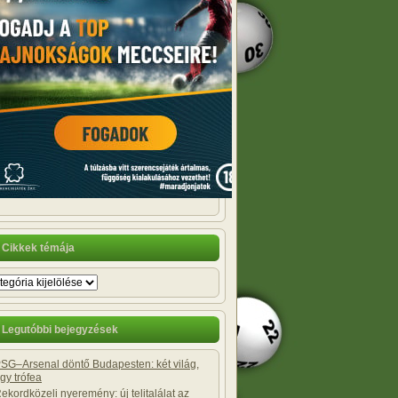
Cikkek témája
Legutóbbi bejegyzések
SG–Arsenal döntő Budapesten: két világ,
gy trófea
ekordközeli nyeremény: új telitalálat az