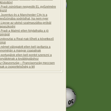
töslottón!
 Fradi zsinórban negyedik EL győzelmére
észül
 Juventus és a Manchester City is a
iesőzónába sodródhat, ha nem nyer
 Lipcse az utolsó szalmaszálba próbál
apaszkodni
 Fradi a Malmö ellen folytathatja a jó
zériáját
zoboszlai a Real-nak lőheti a következő
ólját
 német válogatott ellen kell javítania a
enoméján a magyar csapatnak
 portugálok ellen kell pontot szerezni a
orvátoknak a továbbjutáshoz
z Olaszország – Franciaország meccsen
sak a csoportelsőség a tét