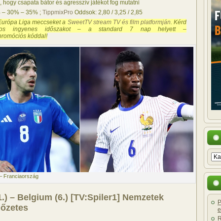
 hogy csapata bátor és agresszív játékot fog mutatni
% – 30% – 35% ;
TippmixPro
Oddsok: 2,80 / 3,25 / 2,85
Európa Liga meccseket a
SweetTV stream TV és film platformján
. Kérd
s ingyenes időszakot – a standard 7 nap helyett –
romóciós kóddal!
– Franciaország
81.) – Belgium (6.) [TV:Spiler1] Nemzetek
P
lőzetes
e
R