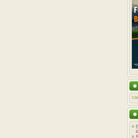
Cik
P
e
R