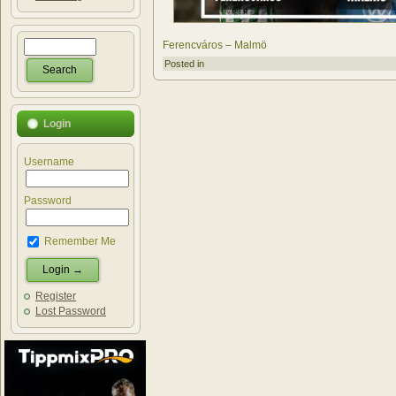
Ferencváros – Malmö
Posted in
Login
Username
Password
Remember Me
Register
Lost Password