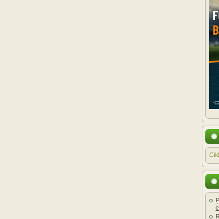
Cik
P
e
R