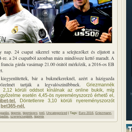
y nap. 24 csapat sikerrel vette a selejtezőket és eljutott a
-re. a 24 csapatból azonban mára mindössze kettő maradt. A
a francia gárda vasárnap 21.00 órától mérkőzik, a 2016-os EB
t.
kiegyenlítettek, bár a bukmékereknél, azért a házigazda
yőzelmét tartják a legvalószínűbbnek.
Griezmannék
 2,12 körüli oddsot kínálnak az online bukik, míg
győzelme esetén 4,45-ös nyereményszorzó érhető el,
bet-tel.
Döntetlenre 3,10 körüli nyereményszorzót
.
bet365-nél.
ogadás
,
tippmix
,
tippmixpro
,
totó
,
Uncategorized
| Tags:
Euro 2016
,
Griezmann
,
ogadás
,
szerencsejáték
,
tippmix