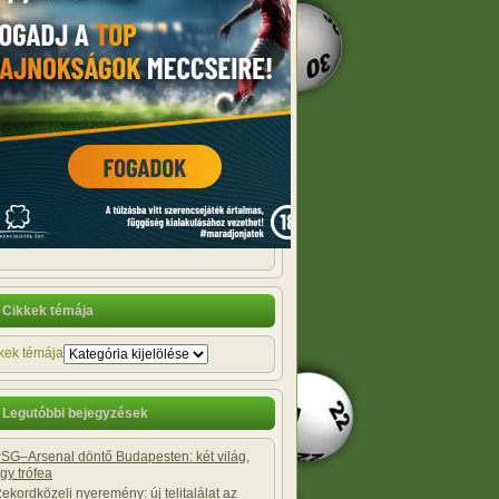
Cikkek témája
kek témája
Legutóbbi bejegyzések
SG–Arsenal döntő Budapesten: két világ,
gy trófea
ekordközeli nyeremény: új telitalálat az