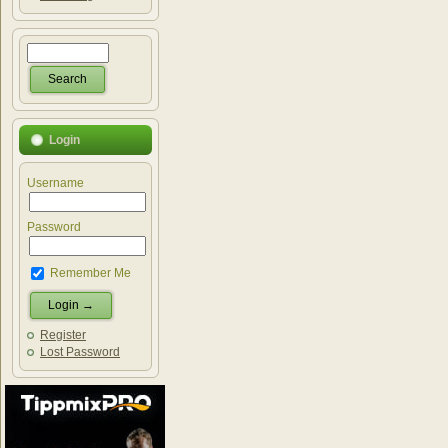
Login
Username
Password
Remember Me
Register
Lost Password