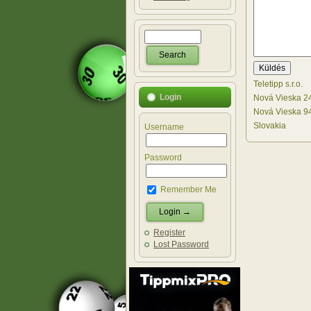
Teletipp s.r.o.
Login
Nová Vieska 2
Nová Vieska 9
Slovakia
Username
Password
Remember Me
Register
Lost Password