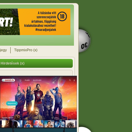
jegy
TippmixPro (x)
Hirdetések (x)