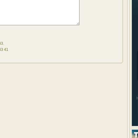
43.
43 41