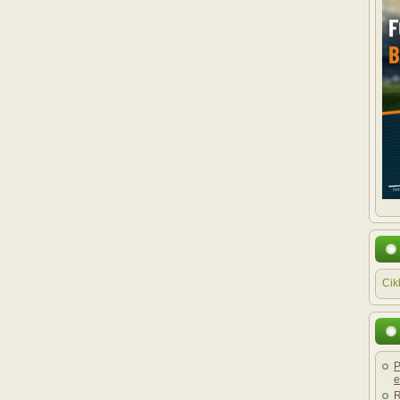
Cik
P
e
R