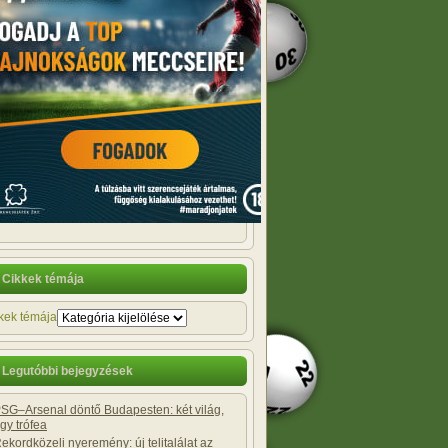
Cikkek témája
kek témája
Legutóbbi bejegyzések
SG–Arsenal döntő Budapesten: két világ,
gy trófea
ekordközeli nyeremény: új telitalálat az