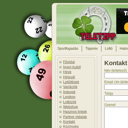
Sportfogadás
Tippmix
Lottó
Hatos
Kontakt
Főoldal
Nyerj Autót!
Név (kötelező)
Hírek
Hírlevél
Letöltések
Email cím (köte
Variációk
Indexek
Tárgy
Lexikon
Lottózók
Üzenet
Webshop
Hasznos linkek
Partner oldalak
Kontakt
Közösség