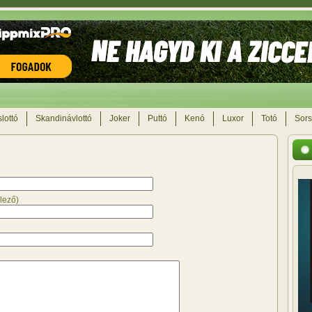
lottó
Skandinávlottó
Joker
Puttó
Kenó
Luxor
Totó
Sors
lező)