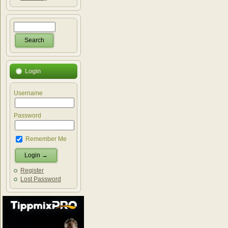
Login
Username
Password
Remember Me
Register
Lost Password