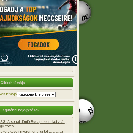
Cikkek témája
kek témája
Legutóbbi bejegyzések
SG–Arsenal döntő Budapesten: két világ,
gy trófea
ekordközeli nyeremény: új telitalálat az