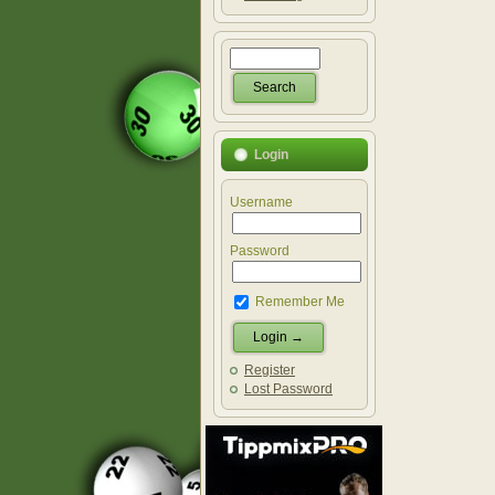
Login
Username
Password
Remember Me
Register
Lost Password