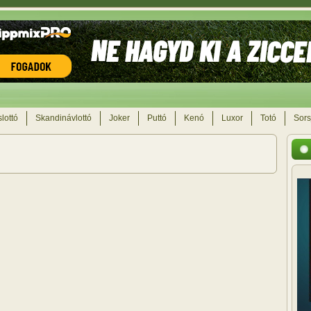
lottó
Skandinávlottó
Joker
Puttó
Kenó
Luxor
Totó
Sors