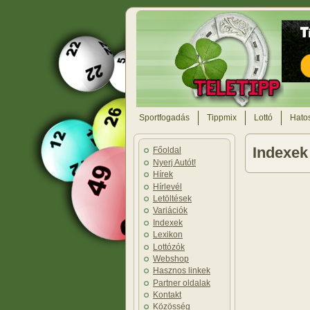
Sportfogadás
Tippmix
Lottó
Hatos
Indexek
Főoldal
Nyerj Autót!
Hírek
Hírlevél
Letöltések
Variációk
Indexek
Lexikon
Lottózók
Webshop
Hasznos linkek
Partner oldalak
Kontakt
Közösség