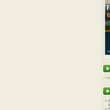
Cik
P
e
R