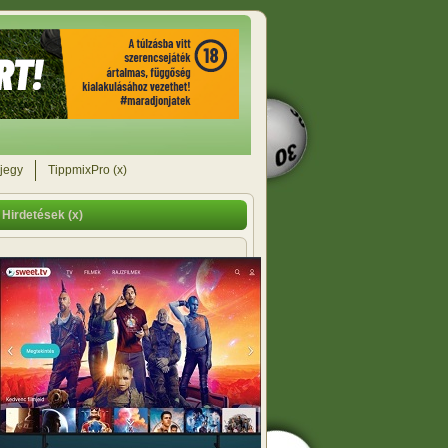
jegy
TippmixPro (x)
Hirdetések (x)