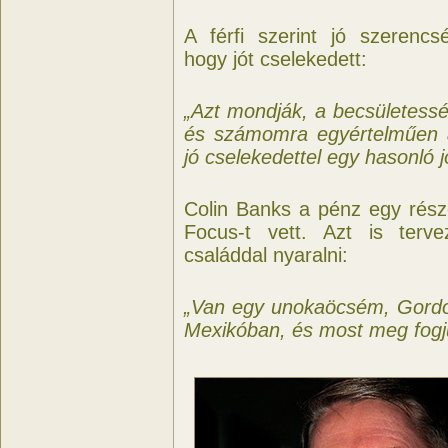
A férfi szerint jó szerencs
hogy jót cselekedett:
„Azt mondják, a becsületessé
és számomra egyértelműen a
jó cselekedettel egy hasonló j
Colin Banks a pénz egy rész
Focus-t vett. Azt is terv
családdal nyaralni:
„Van egy unokaöcsém, Gordo
Mexikóban, és most meg fogjuk