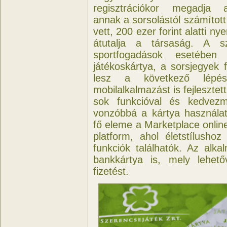
regisztrációkor megadja 
annak a sorsolástól számított
vett, 200 ezer forint alatti 
átutalja a társaság. A s
sportfogadások esetébe
játékoskártya, a sorsjegyek f
lesz a következő lépés
mobilalkalmazást is fejlesztet
sok funkcióval és kedvezmé
vonzóbbá a kártya használatá
fő eleme a Marketplace online
platform, ahol életstílushoz
funkciók találhatók. Az alka
bankkártya is, mely lehető
fizetést.