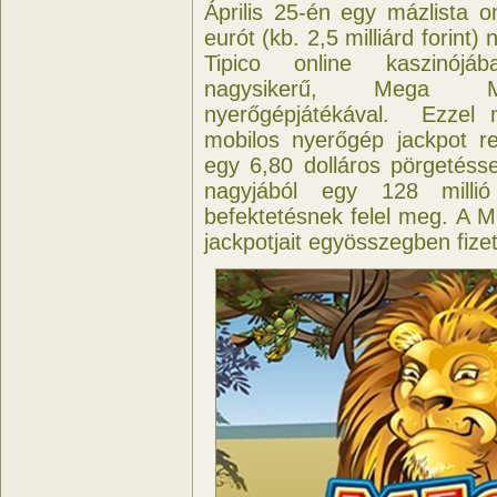
Április 25-én egy mázlista o
eurót (kb. 2,5 milliárd forint)
Tipico online kaszinój
nagysikerű, Mega Mo
nyerőgépjátékával. Ezzel 
mobilos nyerőgép jackpot re
egy 6,80 dolláros pörgetésse
nagyjából egy 128 milli
befektetésnek felel meg. A M
jackpotjait egyösszegben fizeti