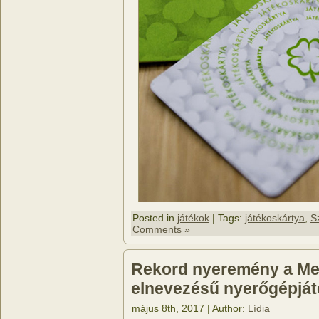
Posted in
játékok
| Tags:
játékoskártya
,
S
Comments »
Rekord nyeremény a M
elnevezésű nyerőgépját
május 8th, 2017 | Author:
Lídia